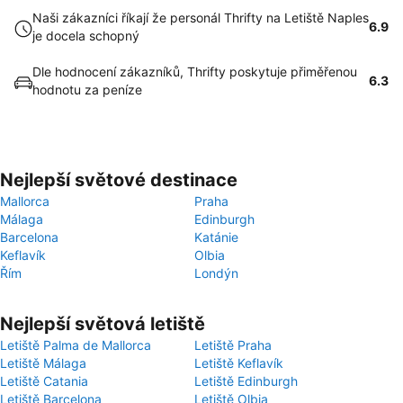
Naši zákazníci říkají že personál Thrifty na Letiště Naples
6.9
je docela schopný
Dle hodnocení zákazníků, Thrifty poskytuje přiměřenou
6.3
hodnotu za peníze
Nejlepší světové destinace
Mallorca
Praha
Málaga
Edinburgh
Barcelona
Katánie
Keflavík
Olbia
Řím
Londýn
Nejlepší světová letiště
Letiště Palma de Mallorca
Letiště Praha
Letiště Málaga
Letiště Keflavík
Letiště Catania
Letiště Edinburgh
Letiště Barcelona
Letiště Olbia