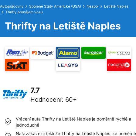
Autopůjčovny
Spojené Státy Americké (USA)
Neapol
Letiště Naples
Thrifty pronájem vozu
Thrifty na Letiště Naples
7.7
Hodnocení
:
60+
Vrácení auta Thrifty na Letiště Naples je poměrně rychlé a
jednoduché
Naši zákazníci řekli že Thrifty na Letiště Naples lze poměrně