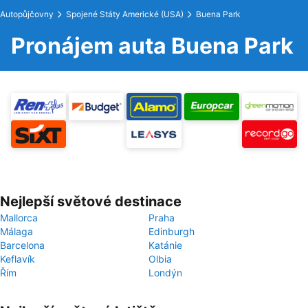
Autopůjčovny
Spojené Státy Americké (USA)
Buena Park
Pronájem auta Buena Park
Nejlepší světové destinace
Mallorca
Praha
Málaga
Edinburgh
Barcelona
Katánie
Keflavík
Olbia
Řím
Londýn