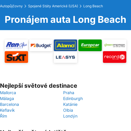
Autopůjčovny
Spojené Státy Americké (USA)
Long Beach
Pronájem auta Long Beach
Nejlepší světové destinace
Mallorca
Praha
Málaga
Edinburgh
Barcelona
Katánie
Keflavík
Olbia
Řím
Londýn