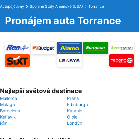
Autopůjčovny
Spojené Státy Americké (USA)
Torrance
Pronájem auta Torrance
Nejlepší světové destinace
Mallorca
Praha
Málaga
Edinburgh
Barcelona
Katánie
Keflavík
Olbia
Řím
Londýn