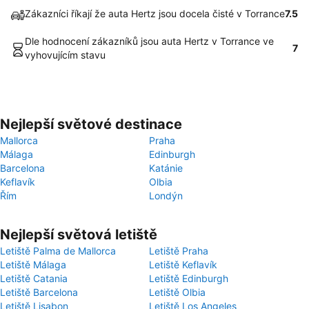
Zákazníci říkají že auta Hertz jsou docela čisté v Torrance
7.5
Dle hodnocení zákazníků jsou auta Hertz v Torrance ve
7
vyhovujícím stavu
Nejlepší světové destinace
Mallorca
Praha
Málaga
Edinburgh
Barcelona
Katánie
Keflavík
Olbia
Řím
Londýn
Nejlepší světová letiště
Letiště Palma de Mallorca
Letiště Praha
Letiště Málaga
Letiště Keflavík
Letiště Catania
Letiště Edinburgh
Letiště Barcelona
Letiště Olbia
Letiště Lisabon
Letiště Los Angeles