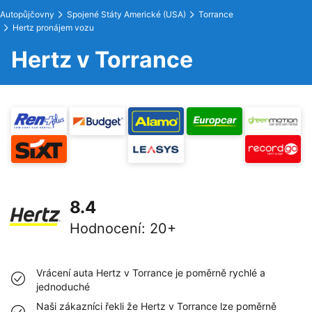
Autopůjčovny
Spojené Státy Americké (USA)
Torrance
Hertz pronájem vozu
Hertz v Torrance
8.4
Hodnocení
:
20+
Vrácení auta Hertz v Torrance je poměrně rychlé a
jednoduché
Naši zákazníci řekli že Hertz v Torrance lze poměrně