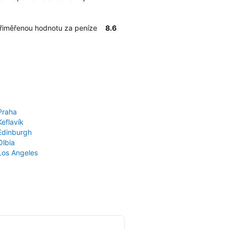
přiměřenou hodnotu za peníze
8.6
Praha
Keflavík
 Edinburgh
Olbia
 Los Angeles