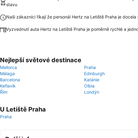
stavu
Naši zákazníci říkají že personál Hertz na Letiště Praha je docel
Vyzvednutí auta Hertz na Letiště Praha je poměrně rychlé a jed
Nejlepší světové destinace
Mallorca
Praha
Málaga
Edinburgh
Barcelona
Katánie
Keflavík
Olbia
Řím
Londýn
U Letiště Praha
Praha