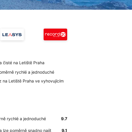
a čisté na Letiště Praha
 poměrně rychlé a jednoduché
z na Letiště Praha ve vyhovujícím
ěrně rychlé a jednoduché
9.7
ha lze poměrně snadno najít
9.1