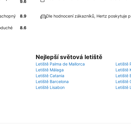
9.6
a schopný
8.9
Dle hodnocení zákazníků, Hertz poskytuje 
noduché
8.6
Nejlepší světová letiště
Letiště Palma de Mallorca
Letiště 
Letiště Málaga
Letiště 
Letiště Catania
Letiště
Letiště Barcelona
Letiště 
Letiště Lisabon
Letiště