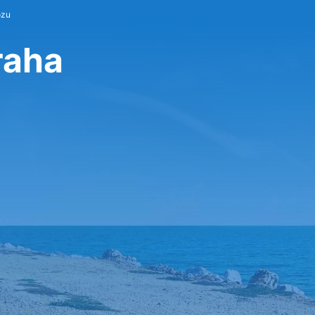
ozu
raha