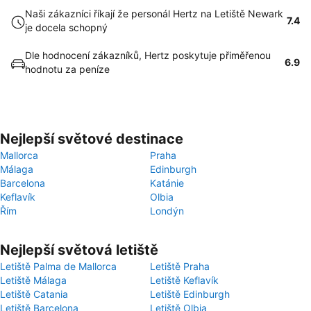
Naši zákazníci říkají že personál Hertz na Letiště Newark
7.4
je docela schopný
Dle hodnocení zákazníků, Hertz poskytuje přiměřenou
6.9
hodnotu za peníze
Nejlepší světové destinace
Mallorca
Praha
Málaga
Edinburgh
Barcelona
Katánie
Keflavík
Olbia
Řím
Londýn
Nejlepší světová letiště
Letiště Palma de Mallorca
Letiště Praha
Letiště Málaga
Letiště Keflavík
Letiště Catania
Letiště Edinburgh
Letiště Barcelona
Letiště Olbia