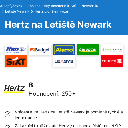
Autopůjčovny
Spojené Státy Americké (USA)
Newark (NJ)
Letiště Newark
Hertz pronájem vozu
Hertz na Letiště Newark
8
Hodnocení
:
250+
Vrácení auta Hertz na Letiště Newark je poměrně rychlé a
jednoduché
Zákazníci říkají že auta Hertz jsou docela čisté na Letiště