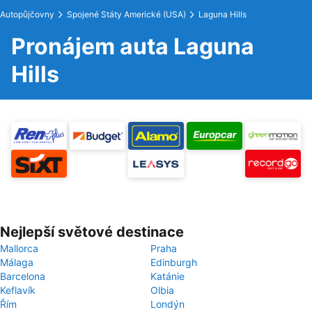
Autopůjčovny
Spojené Státy Americké (USA)
Laguna Hills
Pronájem auta Laguna
Hills
Nejlepší světové destinace
Mallorca
Praha
Málaga
Edinburgh
Barcelona
Katánie
Keflavík
Olbia
Řím
Londýn