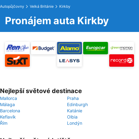
Autopůjčovny
Velká Británie
Kirkby
Pronájem auta Kirkby
Nejlepší světové destinace
Mallorca
Praha
Málaga
Edinburgh
Barcelona
Katánie
Keflavík
Olbia
Řím
Londýn