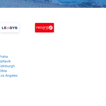
Praha
Keflavík
 Edinburgh
Olbia
 Los Angeles