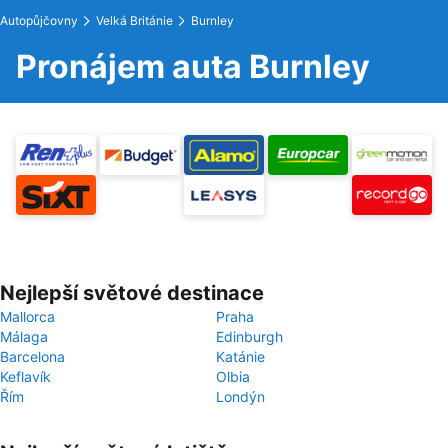
Autopůjčovny
Velká Británie
Burnley
Pronájem auta Burnley
Nejlepší světové destinace
Mallorca
Praha
Málaga
Edinburgh
Barcelona
Katánie
Keflavík
Olbia
Řím
Londýn