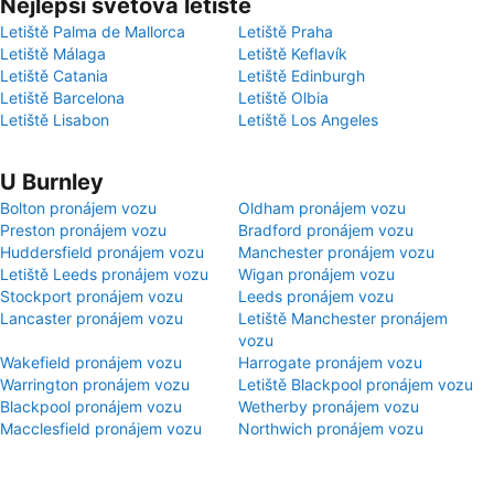
Nejlepší světová letiště
Letiště Palma de Mallorca
Letiště Praha
Letiště Málaga
Letiště Keflavík
Letiště Catania
Letiště Edinburgh
Letiště Barcelona
Letiště Olbia
Letiště Lisabon
Letiště Los Angeles
U Burnley
Bolton pronájem vozu
Oldham pronájem vozu
Preston pronájem vozu
Bradford pronájem vozu
Huddersfield pronájem vozu
Manchester pronájem vozu
Letiště Leeds pronájem vozu
Wigan pronájem vozu
Stockport pronájem vozu
Leeds pronájem vozu
Lancaster pronájem vozu
Letiště Manchester pronájem
vozu
Wakefield pronájem vozu
Harrogate pronájem vozu
Warrington pronájem vozu
Letiště Blackpool pronájem vozu
Blackpool pronájem vozu
Wetherby pronájem vozu
Macclesfield pronájem vozu
Northwich pronájem vozu