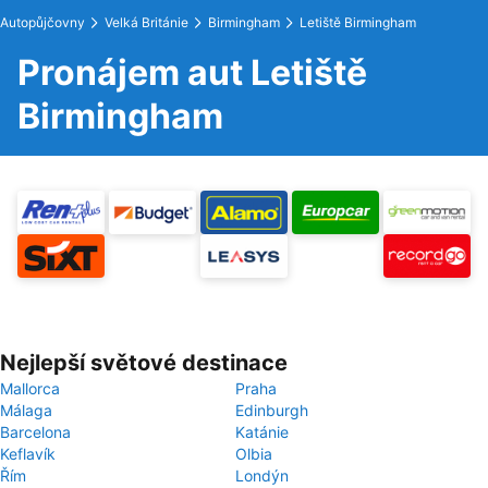
Autopůjčovny
Velká Británie
Birmingham
Letiště Birmingham
Pronájem aut Letiště
Birmingham
Nejlepší světové destinace
Mallorca
Praha
Málaga
Edinburgh
Barcelona
Katánie
Keflavík
Olbia
Řím
Londýn