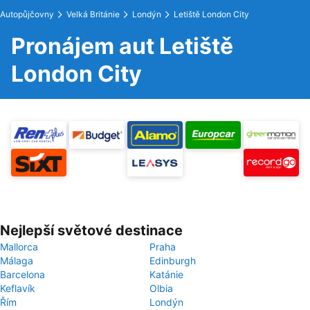
Autopůjčovny
Velká Británie
Londýn
Letiště London City
Pronájem aut Letiště
London City
Nejlepší světové destinace
Mallorca
Praha
Málaga
Edinburgh
Barcelona
Katánie
Keflavík
Olbia
Řím
Londýn