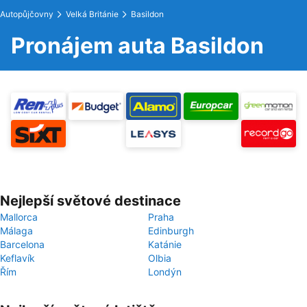
Autopůjčovny
Velká Británie
Basildon
Pronájem auta Basildon
Nejlepší světové destinace
Mallorca
Praha
Málaga
Edinburgh
Barcelona
Katánie
Keflavík
Olbia
Řím
Londýn