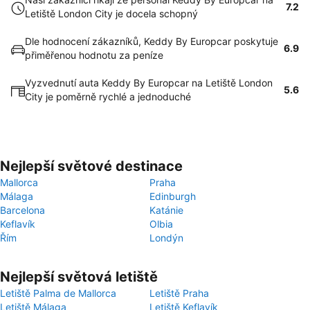
7.2
Letiště London City je docela schopný
Dle hodnocení zákazníků, Keddy By Europcar poskytuje
6.9
přiměřenou hodnotu za peníze
Vyzvednutí auta Keddy By Europcar na Letiště London
5.6
City je poměrně rychlé a jednoduché
Nejlepší světové destinace
Mallorca
Praha
Málaga
Edinburgh
Barcelona
Katánie
Keflavík
Olbia
Řím
Londýn
Nejlepší světová letiště
Letiště Palma de Mallorca
Letiště Praha
Letiště Málaga
Letiště Keflavík