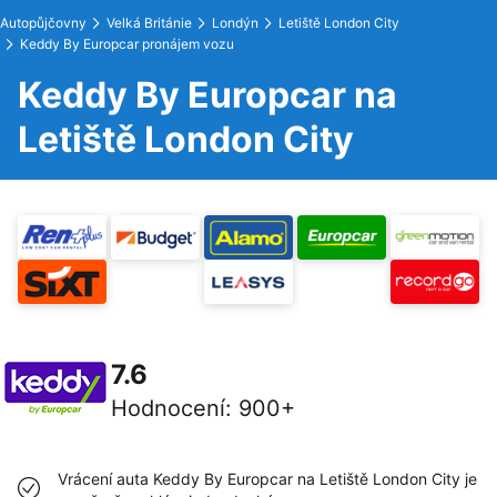
Autopůjčovny
Velká Británie
Londýn
Letiště London City
Keddy By Europcar pronájem vozu
Keddy By Europcar na
Letiště London City
7.6
Hodnocení
:
900+
Vrácení auta Keddy By Europcar na Letiště London City je