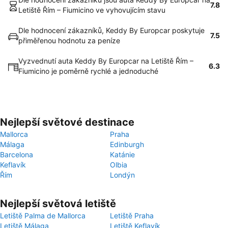
7.8
Letiště Řím – Fiumicino ve vyhovujícím stavu
Dle hodnocení zákazníků, Keddy By Europcar poskytuje
7.5
přiměřenou hodnotu za peníze
Vyzvednutí auta Keddy By Europcar na Letiště Řím –
6.3
Fiumicino je poměrně rychlé a jednoduché
Nejlepší světové destinace
Mallorca
Praha
Málaga
Edinburgh
Barcelona
Katánie
Keflavík
Olbia
Řím
Londýn
Nejlepší světová letiště
Letiště Palma de Mallorca
Letiště Praha
Letiště Málaga
Letiště Keflavík