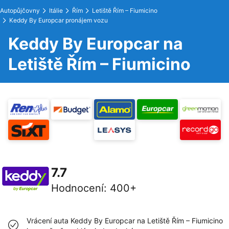
Autopůjčovny
Itálie
Řím
Letiště Řím – Fiumicino
Keddy By Europcar pronájem vozu
Keddy By Europcar na
Letiště Řím – Fiumicino
7.7
Hodnocení
:
400+
Vrácení auta Keddy By Europcar na Letiště Řím – Fiumicino