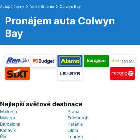
Autopůjčovny
Velká Británie
Colwyn Bay
Pronájem auta Colwyn
Bay
Nejlepší světové destinace
Mallorca
Praha
Málaga
Edinburgh
Barcelona
Katánie
Keflavík
Olbia
Řím
Londýn