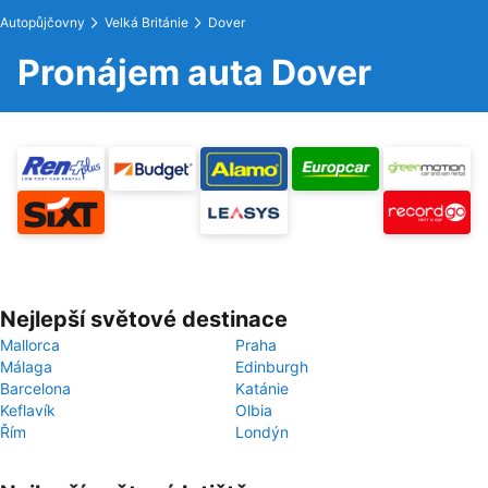
Autopůjčovny
Velká Británie
Dover
Pronájem auta Dover
Nejlepší světové destinace
Mallorca
Praha
Málaga
Edinburgh
Barcelona
Katánie
Keflavík
Olbia
Řím
Londýn