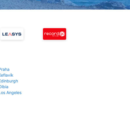
Praha
Keflavík
 Edinburgh
Olbia
 Los Angeles