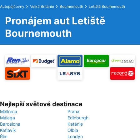
Autopůjčovny
Velká Británie
Bournemouth
Letiště Bournemouth
Pronájem aut Letiště
Bournemouth
Nejlepší světové destinace
Mallorca
Praha
Málaga
Edinburgh
Barcelona
Katánie
Keflavík
Olbia
Řím
Londýn