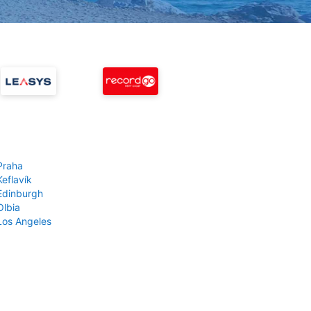
Praha
Keflavík
 Edinburgh
Olbia
 Los Angeles