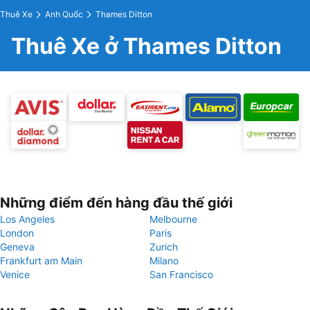
Thuê Xe
Anh Quốc
Thames Ditton
Thuê Xe ở Thames Ditton
Những điểm đến hàng đầu thế giới
Los Angeles
Melbourne
London
Paris
Geneva
Zurich
Frankfurt am Main
Milano
Venice
San Francisco