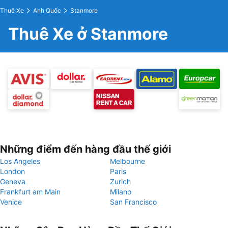
Thuê Xe
Anh Quốc
Stanmore
Thuê Xe ở Stanmore
Những điểm đến hàng đầu thế giới
Los Angeles
Melbourne
London
Paris
Geneva
Zurich
Frankfurt am Main
Milano
Venice
San Francisco