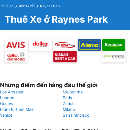
Thuê Xe
Anh Quốc
Raynes Park
Thuê Xe ở Raynes Park
Những điểm đến hàng đầu thế giới
Los Angeles
Melbourne
London
Paris
Geneva
Zurich
Frankfurt am Main
Milano
Venice
San Francisco