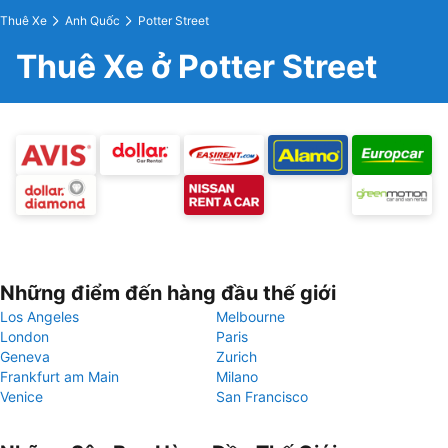
Thuê Xe
Anh Quốc
Potter Street
Thuê Xe ở Potter Street
Những điểm đến hàng đầu thế giới
Los Angeles
Melbourne
London
Paris
Geneva
Zurich
Frankfurt am Main
Milano
Venice
San Francisco