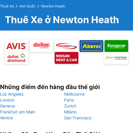
Thuê Xe
Anh Quốc
Newton Heath
Thuê Xe ở Newton Heath
Những điểm đến hàng đầu thế giới
Los Angeles
Melbourne
London
Paris
Geneva
Zurich
Frankfurt am Main
Milano
Venice
San Francisco