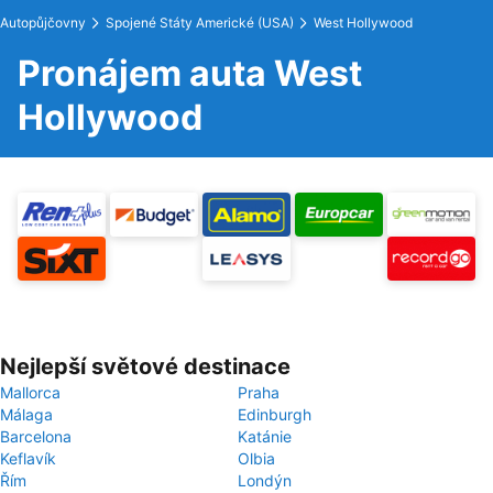
Autopůjčovny
Spojené Státy Americké (USA)
West Hollywood
Pronájem auta West
Hollywood
Nejlepší světové destinace
Mallorca
Praha
Málaga
Edinburgh
Barcelona
Katánie
Keflavík
Olbia
Řím
Londýn