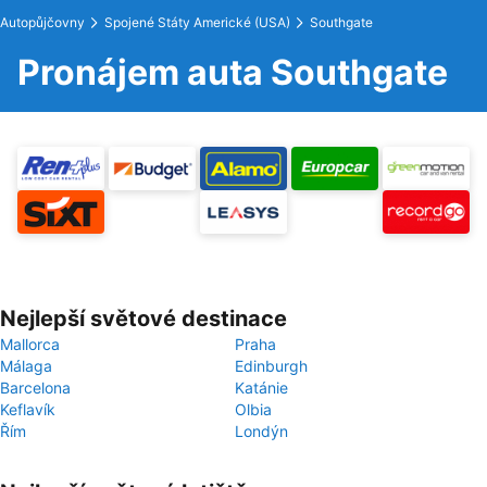
Autopůjčovny
Spojené Státy Americké (USA)
Southgate
Pronájem auta Southgate
Nejlepší světové destinace
Mallorca
Praha
Málaga
Edinburgh
Barcelona
Katánie
Keflavík
Olbia
Řím
Londýn