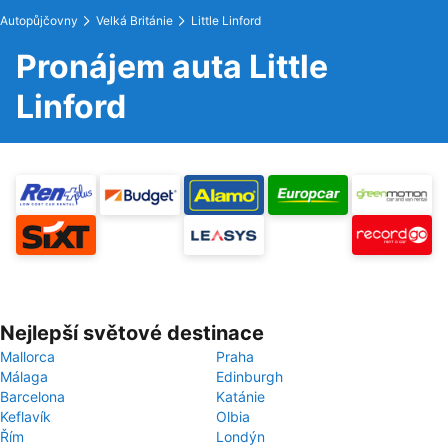
Autopůjčovny
Velká Británie
Little Linford
Pronájem auta Little
Linford
Nejlepší světové destinace
Mallorca
Praha
Málaga
Edinburgh
Barcelona
Katánie
Keflavík
Olbia
Řím
Londýn