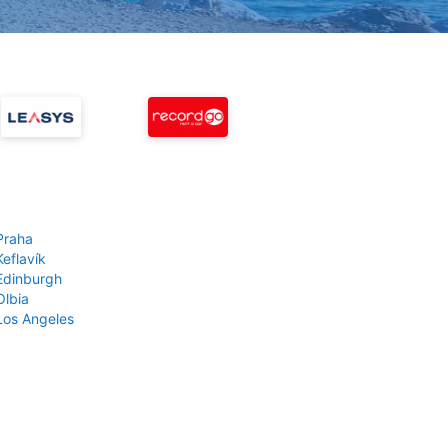
Praha
Keflavík
 Edinburgh
Olbia
 Los Angeles