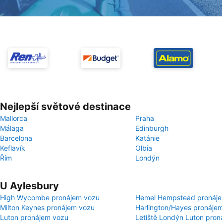
Nejlepší světové destinace
Mallorca
Praha
Málaga
Edinburgh
Barcelona
Katánie
Keflavík
Olbia
Řím
Londýn
U Aylesbury
High Wycombe pronájem vozu
Hemel Hempstead pronáj
Milton Keynes pronájem vozu
Harlington/Hayes pronáje
Luton pronájem vozu
Letiště Londýn Luton pro