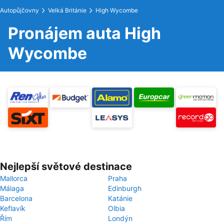
Autopůjčovny
Velká Británie
High Wycombe
Pronájem auta High
Wycombe
Nejlepší světové destinace
Mallorca
Praha
Málaga
Edinburgh
Barcelona
Katánie
Keflavík
Olbia
Řím
Londýn