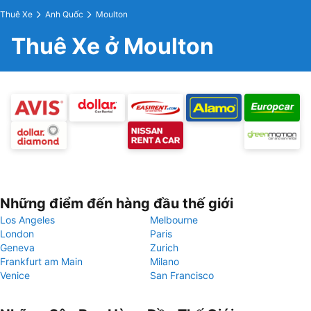
Thuê Xe
Anh Quốc
Moulton
Thuê Xe ở Moulton
Những điểm đến hàng đầu thế giới
Los Angeles
Melbourne
London
Paris
Geneva
Zurich
Frankfurt am Main
Milano
Venice
San Francisco