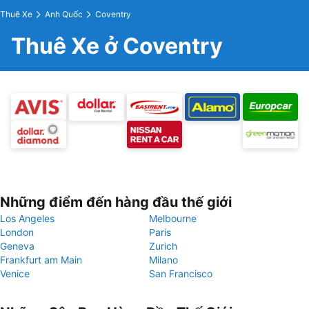
Thuê Xe
Anh Quốc
Coventry
Thuê Xe ở Coventry
Những điểm đến hàng đầu thế giới
Los Angeles
Melbourne
London
Paris
Geneva
Zurich
Frankfurt am Main
Milano
Venice
San Francisco