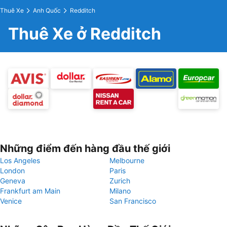
Thuê Xe
Anh Quốc
Redditch
Thuê Xe ở Redditch
Những điểm đến hàng đầu thế giới
Los Angeles
Melbourne
London
Paris
Geneva
Zurich
Frankfurt am Main
Milano
Venice
San Francisco