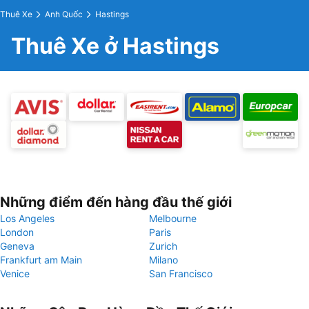
Thuê Xe
Anh Quốc
Hastings
Thuê Xe ở Hastings
Những điểm đến hàng đầu thế giới
Los Angeles
Melbourne
London
Paris
Geneva
Zurich
Frankfurt am Main
Milano
Venice
San Francisco