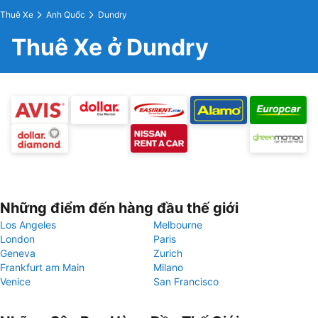
Thuê Xe
Anh Quốc
Dundry
Thuê Xe ở Dundry
Những điểm đến hàng đầu thế giới
Los Angeles
Melbourne
London
Paris
Geneva
Zurich
Frankfurt am Main
Milano
Venice
San Francisco