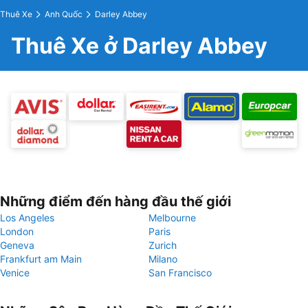
Thuê Xe
Anh Quốc
Darley Abbey
Thuê Xe ở Darley Abbey
Những điểm đến hàng đầu thế giới
Los Angeles
Melbourne
London
Paris
Geneva
Zurich
Frankfurt am Main
Milano
Venice
San Francisco