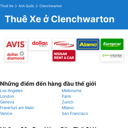
Thuê Xe
Anh Quốc
Clenchwarton
Thuê Xe ở Clenchwarton
Những điểm đến hàng đầu thế giới
Los Angeles
Melbourne
London
Paris
Geneva
Zurich
Frankfurt am Main
Milano
Venice
San Francisco