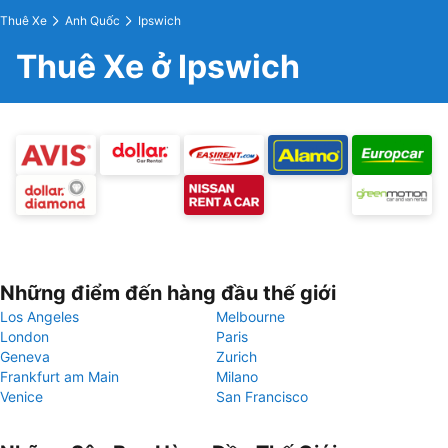
Thuê Xe
Anh Quốc
Ipswich
Thuê Xe ở Ipswich
Những điểm đến hàng đầu thế giới
Los Angeles
Melbourne
London
Paris
Geneva
Zurich
Frankfurt am Main
Milano
Venice
San Francisco