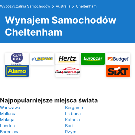
Wypożyczalnia Samochodów
Australia
Cheltenham
Wynajem Samochodów
Cheltenham
Najpopularniejsze miejsca świata
Warszawa
Bergamo
Mallorca
Lizbona
Malaga
Katania
London
Bari
Barcelona
Rzym