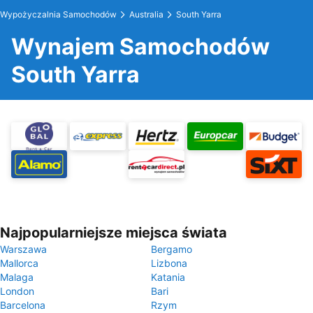
Wypożyczalnia Samochodów
Australia
South Yarra
Wynajem Samochodów
South Yarra
Najpopularniejsze miejsca świata
Warszawa
Bergamo
Mallorca
Lizbona
Malaga
Katania
London
Bari
Barcelona
Rzym