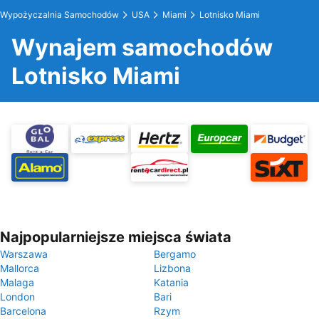
Wypożyczalnia Samochodów
USA
Miami
Lotnisko Miami
Wynajem samochodów
Lotnisko Miami
Najpopularniejsze miejsca świata
Warszawa
Bergamo
Mallorca
Lizbona
Malaga
Katania
London
Bari
Barcelona
Rzym