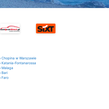
a
o Chopina w Warszawie
o Katania-Fontanarossa
o Malaga
 Bari
o Faro