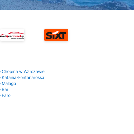
a
o Chopina w Warszawie
o Katania-Fontanarossa
o Malaga
 Bari
o Faro