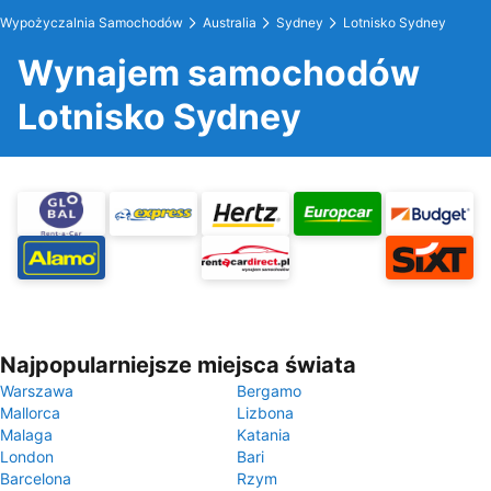
Wypożyczalnia Samochodów
Australia
Sydney
Lotnisko Sydney
Wynajem samochodów
Lotnisko Sydney
Najpopularniejsze miejsca świata
Warszawa
Bergamo
Mallorca
Lizbona
Malaga
Katania
London
Bari
Barcelona
Rzym