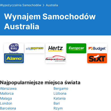
Wypożyczalnia Samochodów
Australia
Wynajem Samochodów
Australia
Najpopularniejsze miejsca świata
Warszawa
Bergamo
Mallorca
Lizbona
Malaga
Katania
London
Bari
Barcelona
Rzym