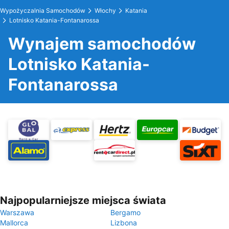
Wypożyczalnia Samochodów
Włochy
Katania
Lotnisko Katania-Fontanarossa
Wynajem samochodów
Lotnisko Katania-
Fontanarossa
Najpopularniejsze miejsca świata
Warszawa
Bergamo
Mallorca
Lizbona