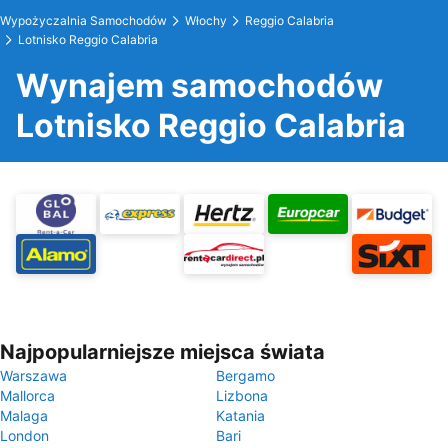
Wypożyczalnia Samochodów
Włochy
Reggio Calabria
Lotnisko Reggio Calabria
Wynajem samochodów
Lotnisko Reggio Calabria
Najpopularniejsze miejsca świata
Warszawa
Bergamo
Mallorca
Lizbona
Malaga
Katania
London
Bari