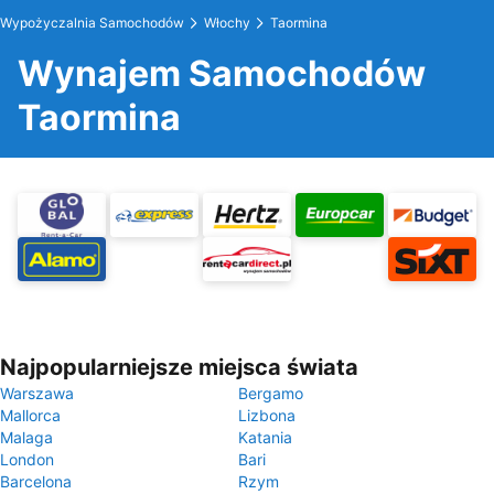
Wypożyczalnia Samochodów
Włochy
Taormina
Wynajem Samochodów
Taormina
Najpopularniejsze miejsca świata
Warszawa
Bergamo
Mallorca
Lizbona
Malaga
Katania
London
Bari
Barcelona
Rzym