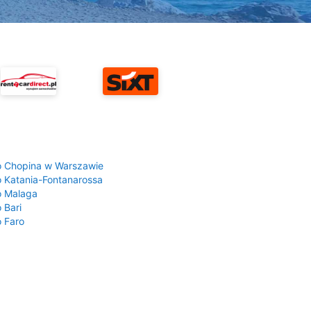
a
o Chopina w Warszawie
o Katania-Fontanarossa
o Malaga
 Bari
o Faro